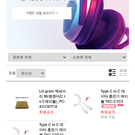
정렬
LG gram 액세서
Type C to C 데
리 팩(렌젠더/C t
이터 충전기 케이
o C케이블)_PC-
블 TKC-CTC3
ACCKIT18
회원공개
회원공개
50원 적립
Type C to C 데
이터 충전기 케이
블 TKC-CTC31