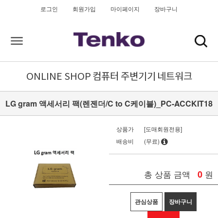
로그인
회원가입
마이페이지
장바구니
ONLINE SHOP
컴퓨터 주변기기
네트워크
LG gram 액세서리 팩(렌젠더/C to C케이블)_PC-ACCKIT18
상품가
[도매회원전용]
배송비
(무료)
총 상품 금액
0
원
관심상품
장바구니