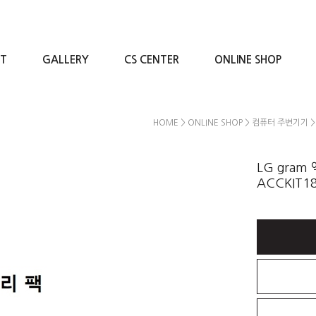
RT
GALLERY
CS CENTER
ONLINE SHOP
HOME
>
ONLINE SHOP
>
컴퓨터 주변기기
LG gram
ACCKIT1