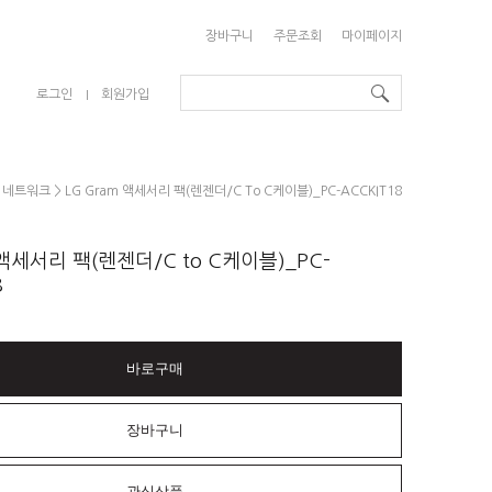
장바구니
주문조회
마이페이지
로그인
회원가입
>
네트워크
> LG Gram 액세서리 팩(렌젠더/C To C케이블)_PC-ACCKIT18
 액세서리 팩(렌젠더/C to C케이블)_PC-
8
바로구매
장바구니
관심상품